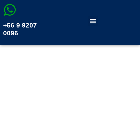
+56 9 9207
0096
LA FERIA GASTRONÓMICA
DE TALCAHUANO
CELEBRA SABORES
TRADICIONALES