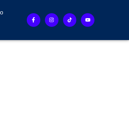
to
ERTO